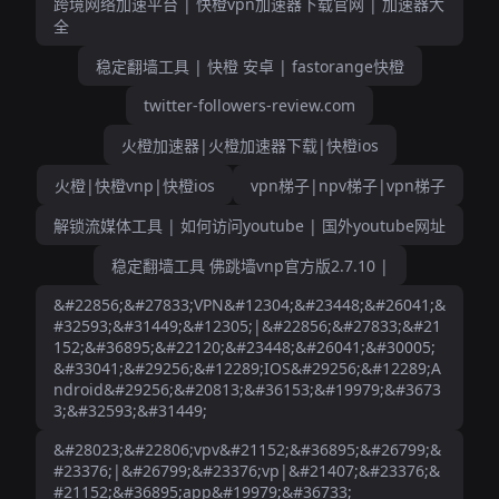
跨境网络加速平台 | 快橙vpn加速器下载官网 | 加速器大
全
稳定翻墙工具 | 快橙 安卓 | fastorange快橙
twitter-followers-review.com
火橙加速器|火橙加速器下载|快橙ios
火橙|快橙vnp|快橙ios
vpn梯子|npv梯子|vpn梯子
解锁流媒体工具 | 如何访问youtube | 国外youtube网址
稳定翻墙工具 佛跳墙vnp官方版2.7.10 |
&#22856;&#27833;VPN&#12304;&#23448;&#26041;&
#32593;&#31449;&#12305;|&#22856;&#27833;&#21
152;&#36895;&#22120;&#23448;&#26041;&#30005;
&#33041;&#29256;&#12289;IOS&#29256;&#12289;A
ndroid&#29256;&#20813;&#36153;&#19979;&#3673
3;&#32593;&#31449;
&#28023;&#22806;vpv&#21152;&#36895;&#26799;&
#23376;|&#26799;&#23376;vp|&#21407;&#23376;&
#21152;&#36895;app&#19979;&#36733;